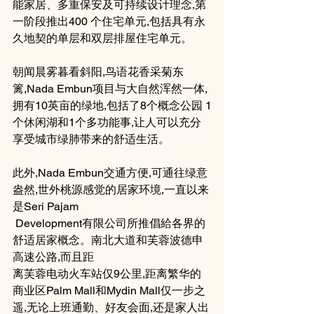
能家居、多重保安及可持续设计理念,第
一阶段推出400 个住宅单元,包括具有永
久地契的单层和双层排屋住宅单元。
朝闻晨雾暮看斜阳,鸟语花香采菊东
篱,Nada Embun项目与大自然浑然一体, 
拥有10英亩的绿地,包括了8个概念公园 1
个休闲湖和1个多功能事,让人可以充分
享受城市绿肺带来的舒适生活。
此外,Nada Embun交通方便,可通往绿意
盎然,世外桃源感觉的居家环境,一直以来
是Seri Pajam
 Development有限公司所推倡給各界的
舒适居家概念。南北大道和芙蓉波德申
高速公路,而且距
离芙蓉电动火车站仅9公里,距离繁华的
商业区Palm Mall和Mydin Mall仅一步之
遥,无论上班通勤、好友会面,还是家人出