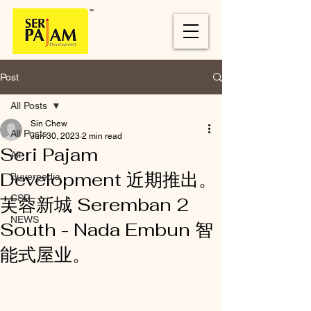
Post
All Posts
Sin Chew
All Posts
Jun 30, 2023
2 min read
Seri Pajam
All
Development 近期推出。
Buyerpedia
CSR
芙蓉新城 Seremban 2
NEWS
South - Nada Embun 智
能式屋业。