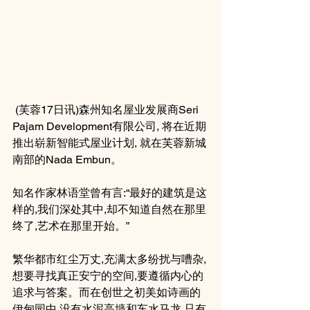
 (芙蓉17日讯)森州知名屋业发展商Seri 
Pajam Development有限公司, 将在近期
推出崭新智能式屋业计划, 就在芙蓉新城
南部的Nada Embun。
知名作家林语堂曾有言:“最好的建筑是这
样的,我们深处其中,却不知道自然在那里
终了,艺术在那里开始。”
繁华都市红尘万丈,充满太多纷扰与嘈杂,
想要寻找真正安宁的空间,要遵循内心的
追求与答案。而在创世之初美如诗画的
伊甸园中,没有水泥高墙和车水马龙,只有